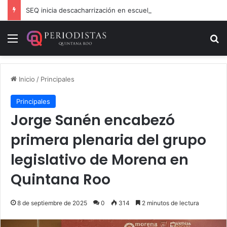
SEQ inicia descacharrización en escuelas de la Ribera del Río Hondo previo al inicio del ciclo escolar
Menú
B
Inicio
/
Principales
Principales
Jorge Sanén encabezó
primera plenaria del grupo
legislativo de Morena en
Quintana Roo
8 de septiembre de 2025
0
314
2 minutos de lectura