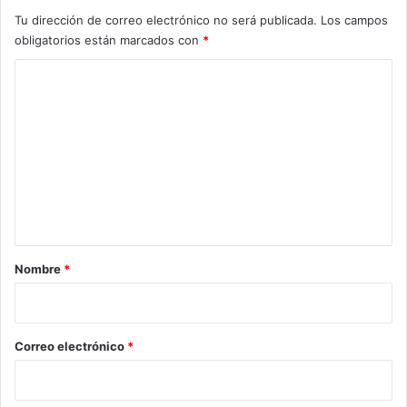
Tu dirección de correo electrónico no será publicada.
Los campos
obligatorios están marcados con
*
C
o
m
e
n
t
a
r
Nombre
*
i
o
*
Correo electrónico
*