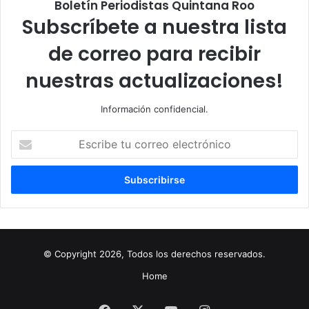
Boletín Periodistas Quintana Roo
Subscríbete a nuestra lista
de correo para recibir
nuestras actualizaciones!
Información confidencial.
Escribe
tu
correo
electrónico
© Copyright 2026, Todos los derechos reservados.
Home