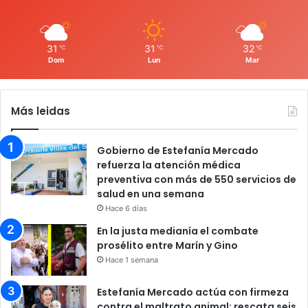
31
31
32
℃
℃
℃
Dom
Lun
Mar
Más leidas
Gobierno de Estefanía Mercado
refuerza la atención médica
preventiva con más de 550 servicios de
salud en una semana
Hace 6 días
En la justa medianía el combate
prosélito entre Marín y Gino
Hace 1 semana
Estefanía Mercado actúa con firmeza
contra el maltrato animal; rescata seis