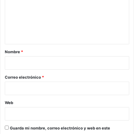
m
e
n
t
a
r
Nombre
*
i
o
*
Correo electrónico
*
Web
Guarda mi nombre, correo electrónico y web en este