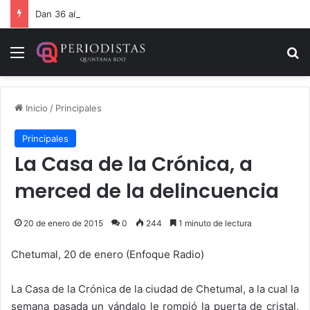
Dan 36 años de prisión por homicidio de cubana en Cancún
Menú
B
Inicio
/
Principales
Principales
La Casa de la Crónica, a
merced de la delincuencia
20 de enero de 2015
0
244
1 minuto de lectura
Chetumal, 20 de enero (Enfoque Radio)
La Casa de la Crónica de la ciudad de Chetumal, a la cual la
semana pasada un vándalo le rompió la puerta de cristal,