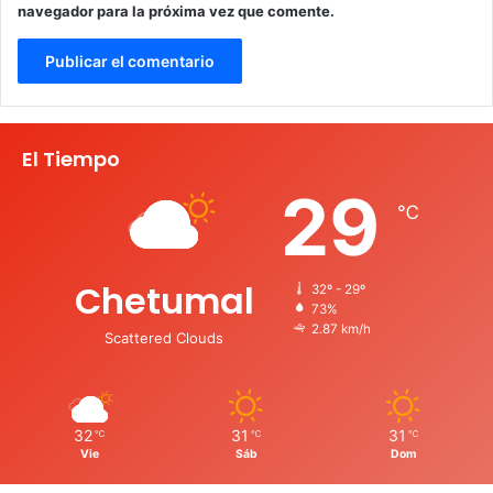
navegador para la próxima vez que comente.
El Tiempo
29
℃
Chetumal
32º - 29º
73%
2.87 km/h
Scattered Clouds
32
31
31
℃
℃
℃
Vie
Sáb
Dom