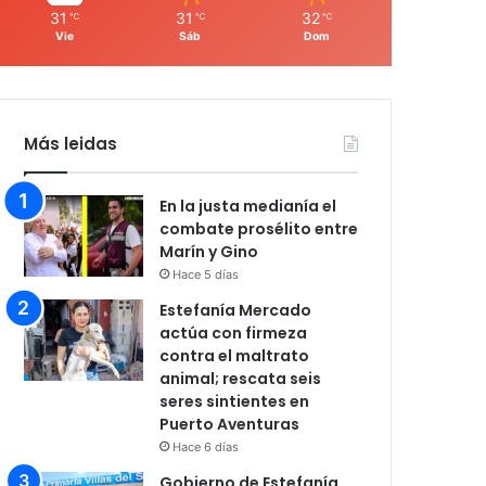
31
31
32
℃
℃
℃
Vie
Sáb
Dom
Más leidas
En la justa medianía el
combate prosélito entre
Marín y Gino
Hace 5 días
Estefanía Mercado
actúa con firmeza
contra el maltrato
animal; rescata seis
seres sintientes en
Puerto Aventuras
Hace 6 días
Gobierno de Estefanía