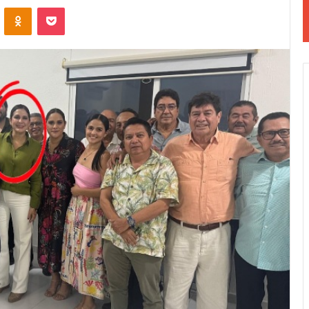
VKontakte
Odnoklassniki
Pocket