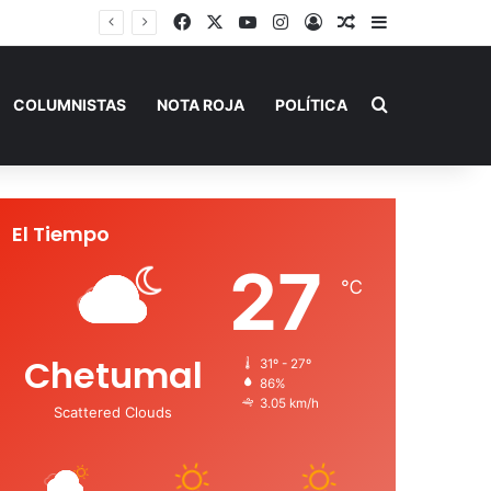
Facebook
X
YouTube
Instagram
Acceso
Publicación al a
Barra lateral
Buscar por
COLUMNISTAS
NOTA ROJA
POLÍTICA
El Tiempo
27
℃
Chetumal
31º - 27º
86%
3.05 km/h
Scattered Clouds