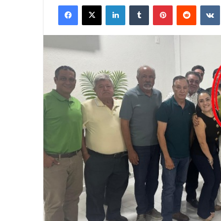
Facebook
X
LinkedIn
Tumblr
Pinterest
Reddit