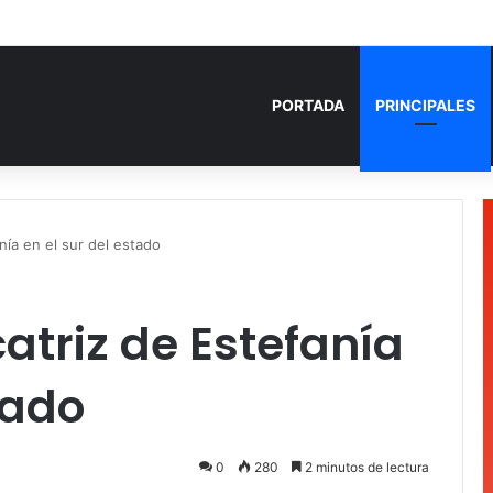
 años de prisión por homicidio de cubana en Cancún
PORTADA
PRINCIPALES
anía en el sur del estado
atriz de Estefanía
stado
0
280
2 minutos de lectura