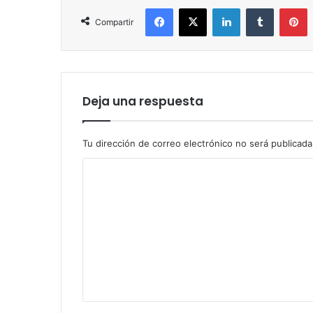
Facebook
X
LinkedIn
Tumblr
P
Compartir
Deja una respuesta
Tu dirección de correo electrónico no será publicada
C
o
m
e
n
t
a