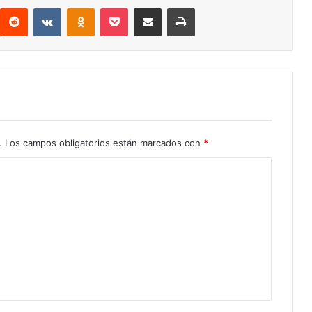
interest
Reddit
VKontakte
Odnoklassniki
Pocket
Compartir por correo electrónico
Imprimir
.
Los campos obligatorios están marcados con
*