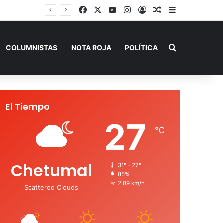
Facebook
X
YouTube
Instagram
Acceso
Publicación al a
Barra lateral
Buscar por
COLUMNISTAS
NOTA ROJA
POLÍTICA
El Tiempo
27
℃
Chetumal
31º - 27º
85%
2.89 km/h
Scattered Clouds