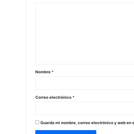
C
o
m
e
n
t
a
r
Nombre
*
i
o
*
Correo electrónico
*
Guarda mi nombre, correo electrónico y web en 