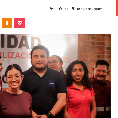
0
264
1 minuto de lectura
VKontakte
Odnoklassniki
Pocket