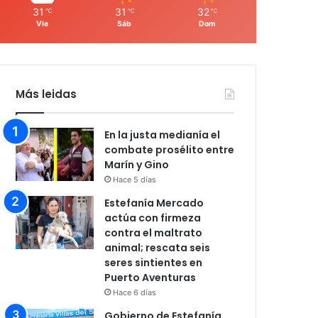
31
31
32
℃
℃
℃
Vie
Sáb
Dom
Más leidas
En la justa medianía el
combate prosélito entre
Marín y Gino
Hace 5 días
Estefanía Mercado
actúa con firmeza
contra el maltrato
animal; rescata seis
seres sintientes en
Puerto Aventuras
Hace 6 días
Gobierno de Estefanía