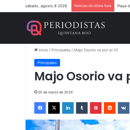
sábado, agosto 8 2026
Noticias de última hora
Un ver
Inicio
/
Principales
/
Majo Osorio va por el 10
Principales
Majo Osorio va p
20 de marzo de 2024
Facebook
X
LinkedIn
Tumblr
Pinterest
Reddit