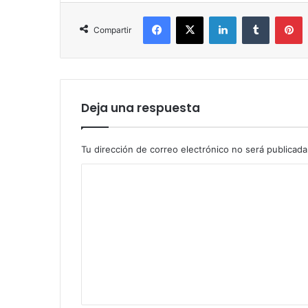
Facebook
X
LinkedIn
Tumblr
P
Compartir
Deja una respuesta
Tu dirección de correo electrónico no será publicada
C
o
m
e
n
t
a