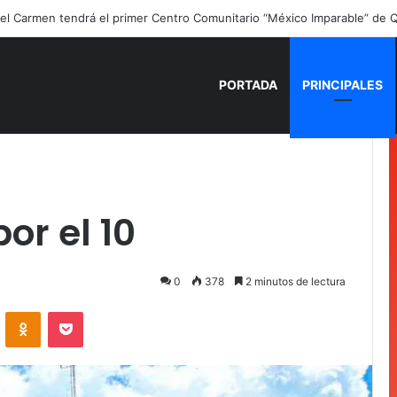
ano para recordar: niñas y niños cierran con alegría el curso “Aventuras
PORTADA
PRINCIPALES
or el 10
0
378
2 minutos de lectura
VKontakte
Odnoklassniki
Pocket