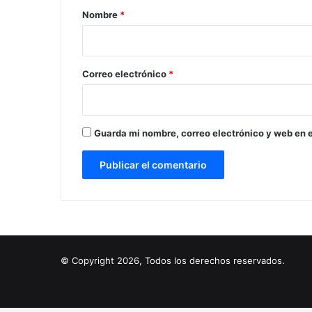
r
Nombre
*
i
o
*
Correo electrónico
*
Guarda mi nombre, correo electrónico y web en 
© Copyright 2026, Todos los derechos reservados.