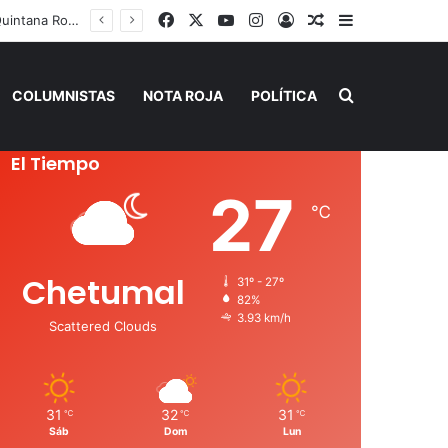
Facebook
X
YouTube
Instagram
Acceso
Publicación al a
Barra lateral
 de Verano”
Buscar por
COLUMNISTAS
NOTA ROJA
POLÍTICA
El Tiempo
27
℃
Chetumal
31º - 27º
82%
3.93 km/h
Scattered Clouds
31
32
31
℃
℃
℃
Sáb
Dom
Lun