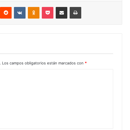
interest
Reddit
VKontakte
Odnoklassniki
Pocket
Compartir por correo electrónico
Imprimir
.
Los campos obligatorios están marcados con
*