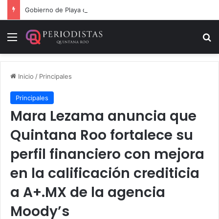
Gobierno de Playa del Carmen aprueba segunda modificación del POA 2026
Menú
B
Inicio
/
Principales
Principales
Mara Lezama anuncia que
Quintana Roo fortalece su
perfil financiero con mejora
en la calificación crediticia
a A+.MX de la agencia
Moody’s