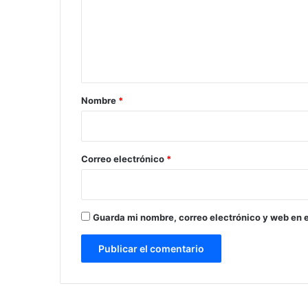
e
n
t
a
r
Nombre
*
i
o
*
Correo electrónico
*
Guarda mi nombre, correo electrónico y web en 