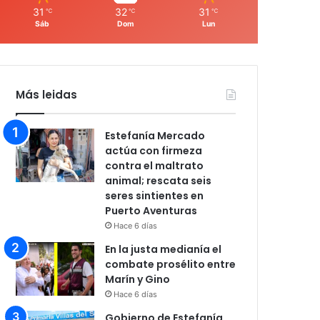
31
32
31
℃
℃
℃
Sáb
Dom
Lun
Más leidas
Estefanía Mercado
actúa con firmeza
contra el maltrato
animal; rescata seis
seres sintientes en
Puerto Aventuras
Hace 6 días
En la justa medianía el
combate prosélito entre
Marín y Gino
Hace 6 días
Gobierno de Estefanía