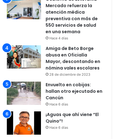
Mercado refuerza la
atención médica
preventiva con más de
550 servicios de salud
en una semana
Hace 4 días
Amiga de Beto Borge
abusa en Oficialía
Mayor, descontando en
nómina vales escolares
28 de diciembre de 2023
Envuelto en cobijas:
hallan otro ejecutado en
Cancún
Hace 6 días
¡Aguas que ahí viene “El
Quino”!
Hace 6 días