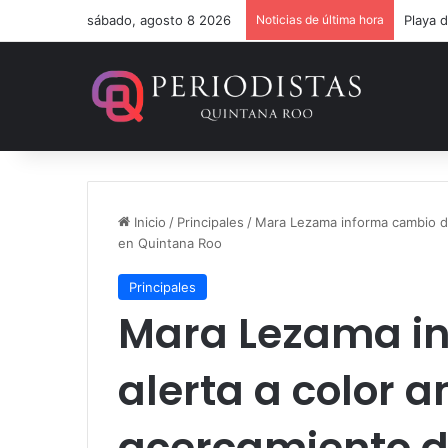
sábado, agosto 8 2026
Noticias de última hora
Un ver
Inicio
/
Principales
/
Mara Lezama informa cambio de 
en Quintana Roo
Principales
Mara Lezama i
alerta a color a
acercamiento d