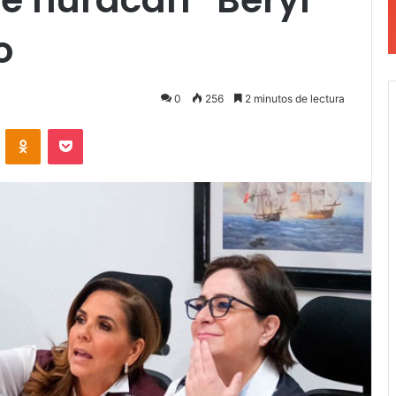
o
0
256
2 minutos de lectura
VKontakte
Odnoklassniki
Pocket