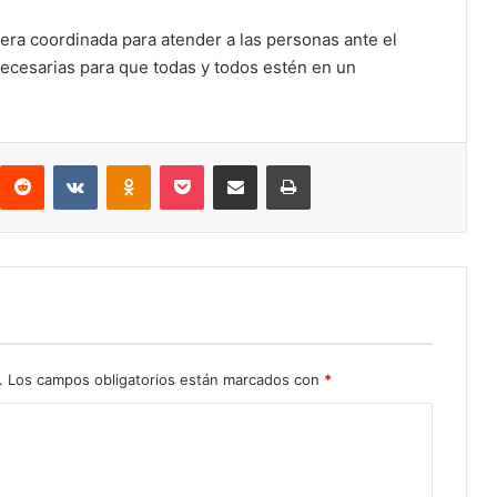
era coordinada para atender a las personas ante el
ecesarias para que todas y todos estén en un
interest
Reddit
VKontakte
Odnoklassniki
Pocket
Compartir por correo electrónico
Imprimir
.
Los campos obligatorios están marcados con
*