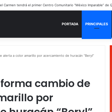
ano para recordar: niñas y niños cierran con alegría el curso “Aventuras
PORTADA
PRINCIPALES
alerta a color amarillo por acercamiento de huracán “Beryl”
nforma cambio de
marillo por
e huracán “Beryl”