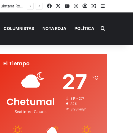
Facebook
X
YouTube
Instagram
Acceso
Publicación al a
Barra lateral
 de Verano”
Buscar por
COLUMNISTAS
NOTA ROJA
POLÍTICA
El Tiempo
27
℃
Chetumal
31º - 27º
82%
3.93 km/h
Scattered Clouds