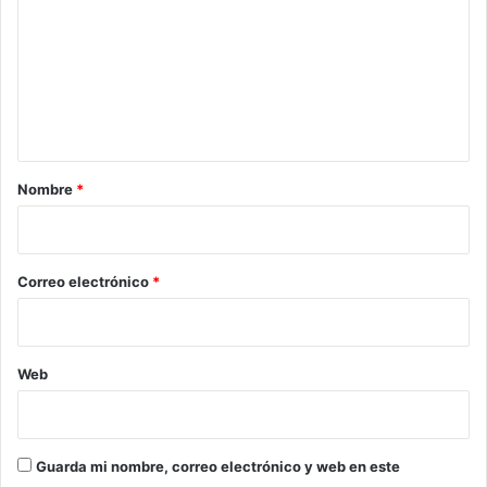
m
e
n
t
a
r
Nombre
*
i
o
*
Correo electrónico
*
Web
Guarda mi nombre, correo electrónico y web en este