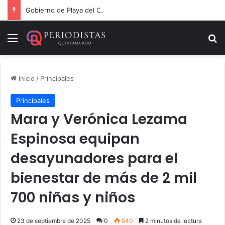
Gobierno de Playa del Carmen aprueba segunda modificación del POA 2026
Menú
B
Inicio
/
Principales
Principales
Mara y Verónica Lezama
Espinosa equipan
desayunadores para el
bienestar de más de 2 mil
700 niñas y niños
23 de septiembre de 2025
0
540
2 minutos de lectura