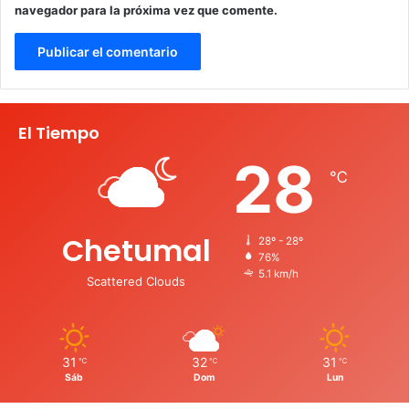
navegador para la próxima vez que comente.
El Tiempo
28
℃
Chetumal
28º - 28º
76%
5.1 km/h
Scattered Clouds
31
32
31
℃
℃
℃
Sáb
Dom
Lun