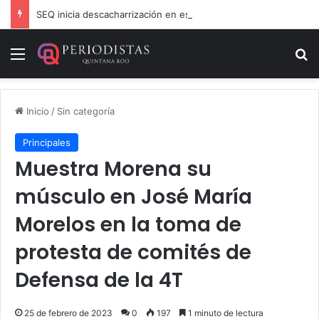
SEQ inicia descacharrización en escuelas de la Ribera del Río Hondo previo al inicio del ciclo escolar
Menú
B
Inicio
/
Sin categoría
Principales
Muestra Morena su
músculo en José María
Morelos en la toma de
protesta de comités de
Defensa de la 4T
25 de febrero de 2023
0
197
1 minuto de lectura