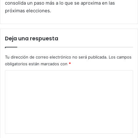
consolida un paso más a lo que se aproxima en las
próximas elecciones.
Deja una respuesta
Tu dirección de correo electrónico no será publicada.
Los campos
obligatorios están marcados con
*
C
o
m
e
n
t
a