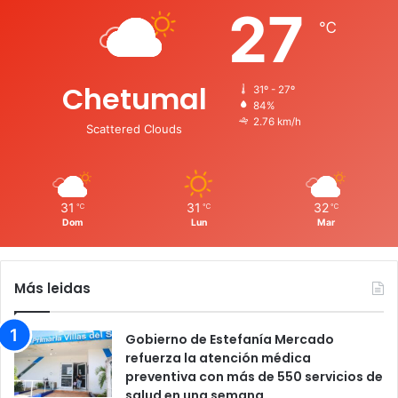
27
℃
Chetumal
31º - 27º
84%
2.76 km/h
Scattered Clouds
31
31
32
℃
℃
℃
Dom
Lun
Mar
Más leidas
Gobierno de Estefanía Mercado
refuerza la atención médica
preventiva con más de 550 servicios de
salud en una semana