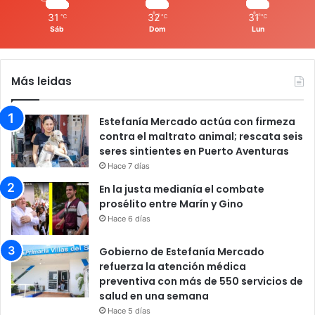
31
32
31
℃
℃
℃
Sáb
Dom
Lun
Más leidas
Estefanía Mercado actúa con firmeza
contra el maltrato animal; rescata seis
seres sintientes en Puerto Aventuras
Hace 7 días
En la justa medianía el combate
prosélito entre Marín y Gino
Hace 6 días
Gobierno de Estefanía Mercado
refuerza la atención médica
preventiva con más de 550 servicios de
salud en una semana
Hace 5 días