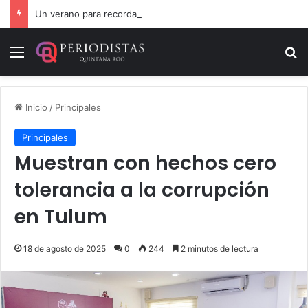
Un verano para recordar: niñas y niños cierran con alegría el curso “Aventuras de Verano”
Menú
B
Inicio
/
Principales
Principales
Muestran con hechos cero
tolerancia a la corrupción
en Tulum
18 de agosto de 2025
0
244
2 minutos de lectura