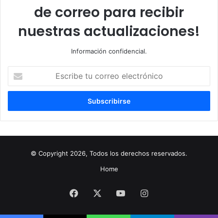
de correo para recibir
nuestras actualizaciones!
Información confidencial.
Escribe
tu
correo
electrónico
© Copyright 2026, Todos los derechos reservados.
Home
Facebook
X
YouTube
Instagram