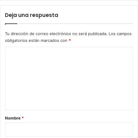
Deja una respuesta
Tu dirección de correo electrónico no será publicada.
Los campos
obligatorios están marcados con
*
C
o
m
e
n
t
a
r
Nombre
*
i
o