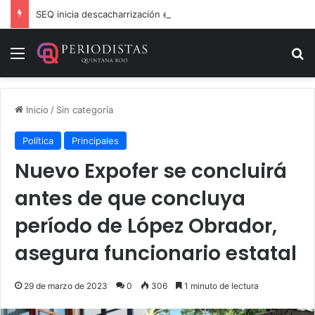
SEQ inicia descacharrización en escuelas de la Ribera del Río Hondo previo al inicio del ciclo escolar
Menú
B
Inicio
/
Sin categoría
Política
Principales
Nuevo Expofer se concluirá
antes de que concluya
período de López Obrador,
asegura funcionario estatal
29 de marzo de 2023
0
306
1 minuto de lectura