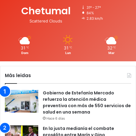
Chetumal
31º - 27º
84%
2.83 km/h
Scattered Clouds
31
31
32
℃
℃
℃
Dom
Lun
Mar
Más leidas
Gobierno de Estefanía Mercado
refuerza la atención médica
preventiva con más de 550 servicios de
salud en una semana
Hace 6 días
En la justa medianía el combate
prosélito entre Marín y Gino