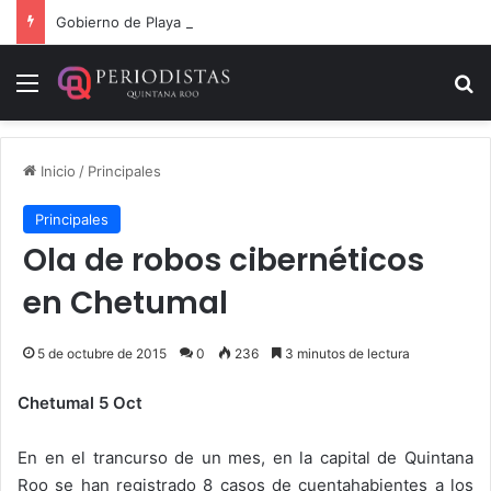
Gobierno de Playa del Carmen aprueba segunda modificación del POA 2026
Menú
B
Inicio
/
Principales
Principales
Ola de robos cibernéticos
en Chetumal
5 de octubre de 2015
0
236
3 minutos de lectura
Chetumal 5 Oct
En en el trancurso de un mes, en la capital de Quintana
Roo se han registrado 8 casos de cuentahabientes a los