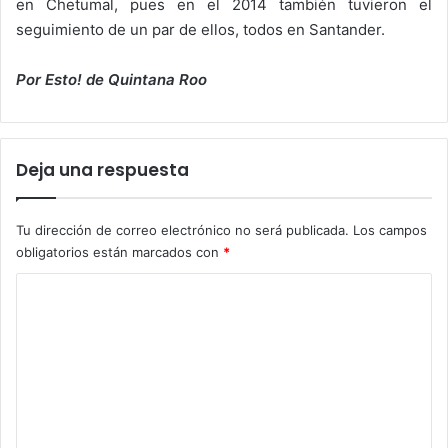
en Chetumal, pues en el 2014 también tuvieron el
seguimiento de un par de ellos, todos en Santander.
Por Esto! de Quintana Roo
Deja una respuesta
Tu dirección de correo electrónico no será publicada.
Los campos
obligatorios están marcados con
*
C
o
m
e
n
t