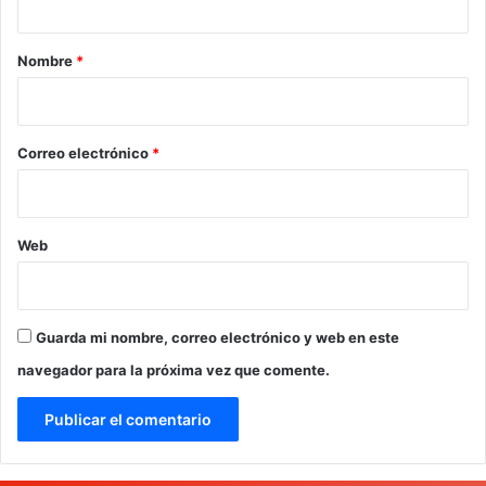
a
r
Nombre
*
i
o
*
Correo electrónico
*
Web
Guarda mi nombre, correo electrónico y web en este
navegador para la próxima vez que comente.