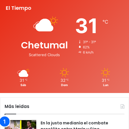
El Tiempo
31
℃
Chetumal
31º - 31º
62%
6 km/h
Scattered Clouds
31
32
31
℃
℃
℃
Sáb
Dom
Lun
Más leidas
En la justa medianía el combate
prosélito entre Marín y Gino