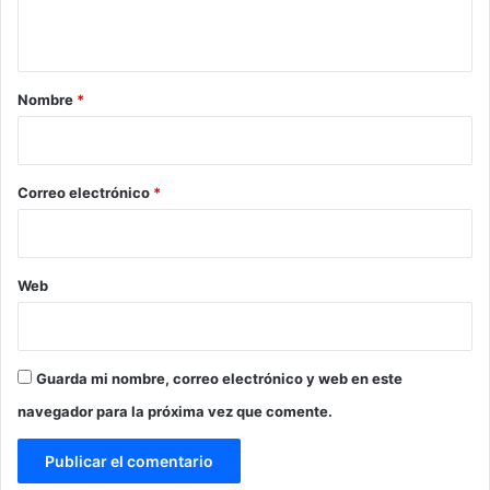
t
a
r
Nombre
*
i
o
*
Correo electrónico
*
Web
Guarda mi nombre, correo electrónico y web en este
navegador para la próxima vez que comente.