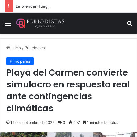
Le prenden fuego a camioneta involucrada en balacera en Carrillo Puerto
Menú
B
Inicio
/
Principales
Principales
Playa del Carmen convierte
simulacro en respuesta real
ante contingencias
climáticas
19 de septiembre de 2025
0
297
1 minuto de lectura