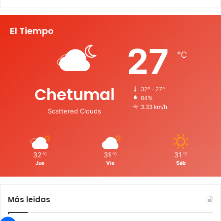
El Tiempo
27
℃
Chetumal
32º - 27º
84%
3.33 km/h
Scattered Clouds
32
31
31
℃
℃
℃
Jue
Vie
Sáb
Más leidas