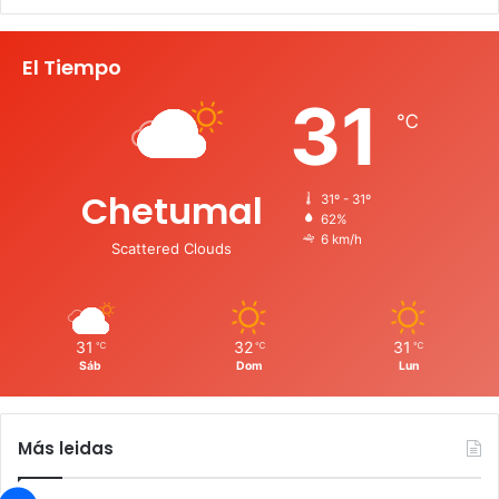
El Tiempo
31
℃
Chetumal
31º - 31º
62%
6 km/h
Scattered Clouds
31
32
31
℃
℃
℃
Sáb
Dom
Lun
Más leidas