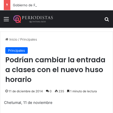
Gobierno de Playa del Carmen aprueba segunda modificación del POA 2026
Menú
B
Inicio
/
Principales
Principales
Podrían cambiar la entrada
a clases con el nuevo huso
horario
11 de diciembre de 2014
0
235
1 minuto de lectura
Chetumal, 11 de noviembre