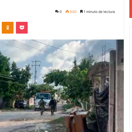
0
530
1 minuto de lectura
VKontakte
Odnoklassniki
Pocket