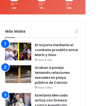
31
32
31
℃
℃
℃
Jue
Vie
Sáb
Más leidas
En la justa medianía el
combate prosélito entre
Marín y Gino
Hace 4 días
Graban a pareja
teniendo relaciones
sexuales en playa
pública de Cancún
Hace 6 días
Estefanía Mercado
actúa con firmeza
contra el maltrato