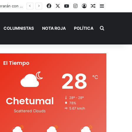
Facebook
X
YouTube
Instagram
Acceso
Publicación al a
Barra lateral
En carta abierta, Mario Villanueva desmiente publicaciones erróneas de su situación legal
Buscar por
COLUMNISTAS
NOTA ROJA
POLÍTICA
El Tiempo
28
℃
Chetumal
28º - 28º
78%
5.67 km/h
Scattered Clouds