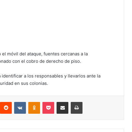
l móvil del ataque, fuentes cercanas a la
ionado con el cobro de derecho de piso.
dentificar a los responsables y llevarlos ante la
guridad en sus colonias.
interest
Reddit
VKontakte
Odnoklassniki
Pocket
Compartir por correo electrónico
Imprimir