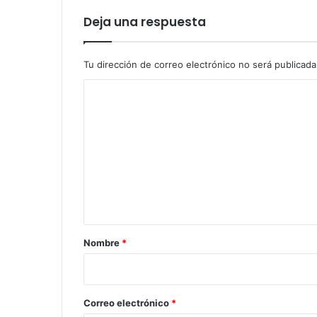
Deja una respuesta
Tu dirección de correo electrónico no será publicada
C
o
m
e
n
t
a
r
Nombre
*
i
o
*
Correo electrónico
*