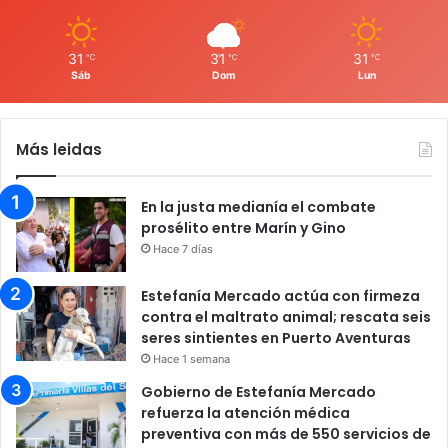
31
31
31
℃
℃
℃
Sáb
Dom
Lun
Más leidas
En la justa medianía el combate
prosélito entre Marín y Gino
Hace 7 días
Estefanía Mercado actúa con firmeza
contra el maltrato animal; rescata seis
seres sintientes en Puerto Aventuras
Hace 1 semana
Gobierno de Estefanía Mercado
refuerza la atención médica
preventiva con más de 550 servicios de