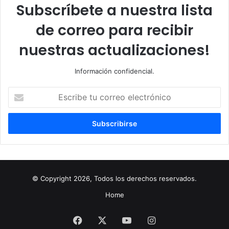
Subscríbete a nuestra lista
de correo para recibir
nuestras actualizaciones!
Información confidencial.
Escribe
tu
correo
electrónico
© Copyright 2026, Todos los derechos reservados.
Home
Facebook
X
YouTube
Instagram