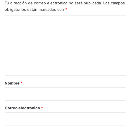
Tu dirección de correo electrónico no será publicada.
Los campos
obligatorios están marcados con
*
C
o
m
e
n
t
a
r
Nombre
*
i
o
*
Correo electrónico
*