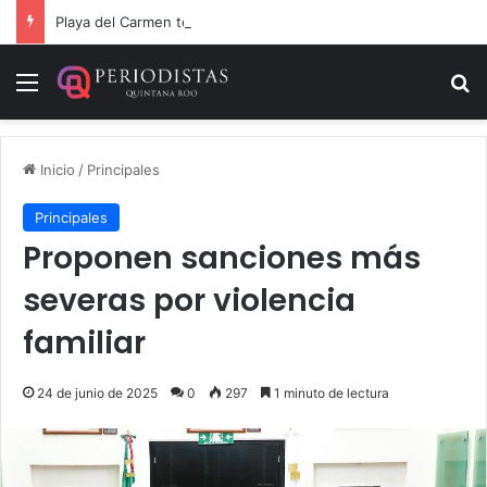
Playa del Carmen tendrá el primer Centro Comunitario “México Imparable” de Quintana Roo: Mara Lezama
Menú
B
Inicio
/
Principales
Principales
Proponen sanciones más
severas por violencia
familiar
24 de junio de 2025
0
297
1 minuto de lectura