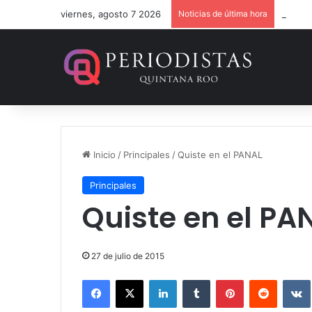
viernes, agosto 7 2026
Noticias de última hora
Dan 36
Inicio
/
Principales
/
Quiste en el PANAL
Principales
Quiste en el PA
27 de julio de 2015
Facebook
X
LinkedIn
Tumblr
Pinterest
Reddit