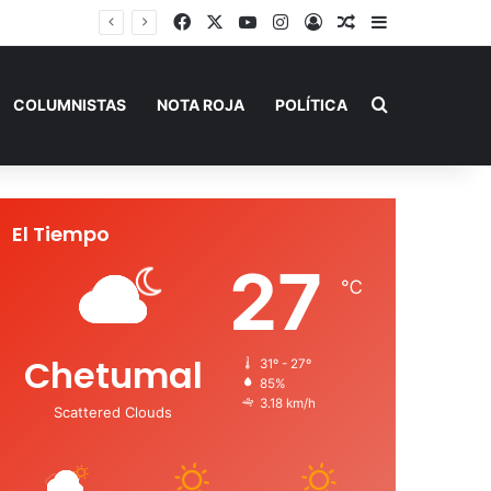
Facebook
X
YouTube
Instagram
Acceso
Publicación al a
Barra lateral
Buscar por
COLUMNISTAS
NOTA ROJA
POLÍTICA
El Tiempo
27
℃
Chetumal
31º - 27º
85%
3.18 km/h
Scattered Clouds