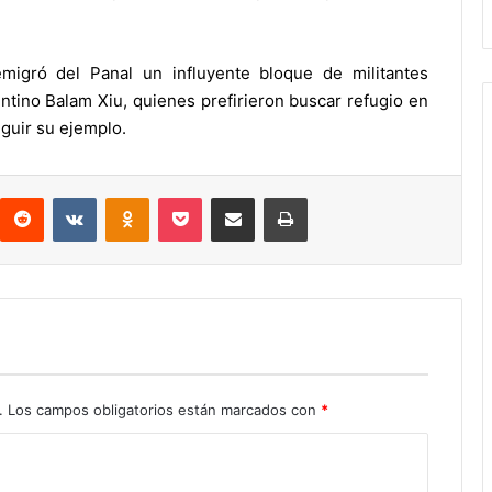
gró del Panal un influyente bloque de militantes
rentino Balam Xiu, quienes prefirieron buscar refugio en
guir su ejemplo.
interest
Reddit
VKontakte
Odnoklassniki
Pocket
Compartir por correo electrónico
Imprimir
.
Los campos obligatorios están marcados con
*