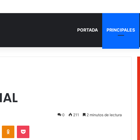
 años de prisión por homicidio de cubana en Cancún
PORTADA
PRINCIPALES
NAL
0
211
2 minutos de lectura
VKontakte
Odnoklassniki
Pocket