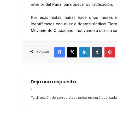
interior del Panal para buscar su ratificación.
Por esas malas mañas hace unos meses emi
identificados con el ex dirigente sindical Flo
Movimiento Ciudadano, motivando a otros a se
Facebook
X
LinkedIn
Tumblr
P
Compartir
Deja una respuesta
Tu dirección de correo electrónico no será publicada
C
o