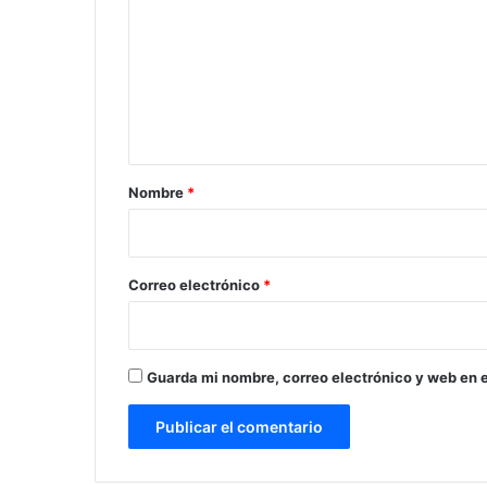
m
e
n
t
a
r
Nombre
*
i
o
*
Correo electrónico
*
Guarda mi nombre, correo electrónico y web en 