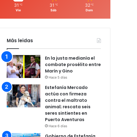
31
31
32
℃
℃
℃
Vie
Sáb
Dom
Más leidas
En la justa medianía el
combate prosélito entre
Marín y Gino
Hace 5 días
Estefanía Mercado
actúa con firmeza
contra el maltrato
animal; rescata seis
seres sintientes en
Puerto Aventuras
Hace 6 días
Gobierno de Estefanía