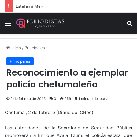
Estefanía Mercado cumple con la repavimentación del puente vehicular
Menú
B
Inicio
/
Principales
Principales
Reconocimiento a ejemplar
policía chetumaleño
2 de febrero de 2015
0
259
1 minuto de lectura
Chetumal, 2 de febrero (Diario de QRoo)
Las autoridades de la Secretaría de Seguridad Pública
promoverán a Enrique Ayala Tzum, el policía estatal que