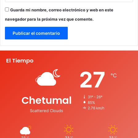
Guarda mi nombre, correo electrónico y web en este
navegador para la próxima vez que comente.
El Tiempo
27
℃
Chetumal
31º - 26º
85%
2.76 km/h
Scattered Clouds
31
31
31
℃
℃
℃