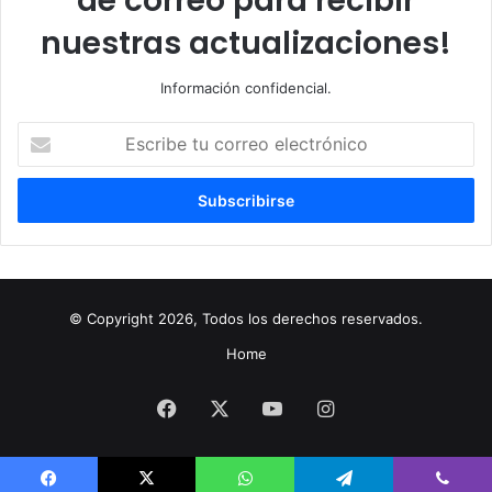
de correo para recibir
nuestras actualizaciones!
Información confidencial.
Escribe
tu
correo
electrónico
© Copyright 2026, Todos los derechos reservados.
Home
Facebook
X
YouTube
Instagram