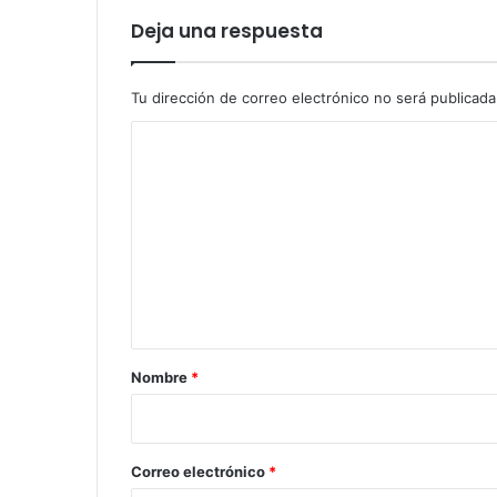
Deja una respuesta
Tu dirección de correo electrónico no será publicada
C
o
m
e
n
t
a
r
Nombre
*
i
o
*
Correo electrónico
*