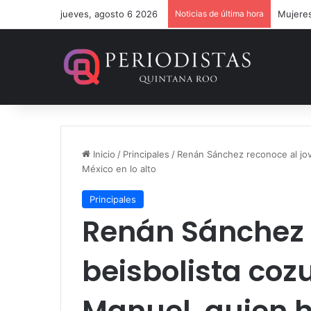
jueves, agosto 6 2026
Noticias de última hora
Mario V
Inicio
/
Principales
/
Renán Sánchez reconoce al jov
México en lo alto
Principales
Renán Sánchez 
beisbolista co
Manuel, quien 