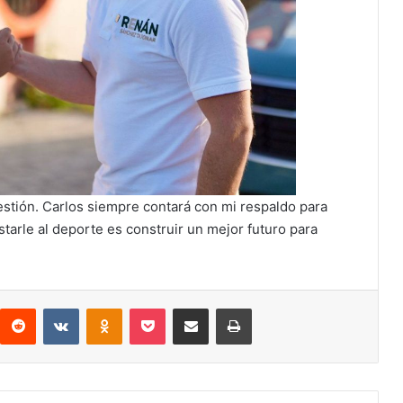
estión. Carlos siempre contará con mi respaldo para
tarle al deporte es construir un mejor futuro para
interest
Reddit
VKontakte
Odnoklassniki
Pocket
Compartir por correo electrónico
Imprimir