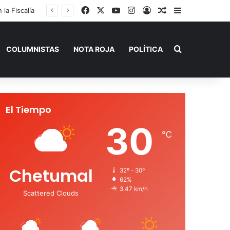
Facebook
X
YouTube
Instagram
Acceso
Publicación al a
Barra lateral
Buscar por
COLUMNISTAS
NOTA ROJA
POLÍTICA
El Tiempo
30
℃
Chetumal
32º - 30º
62%
3.47 km/h
Scattered Clouds