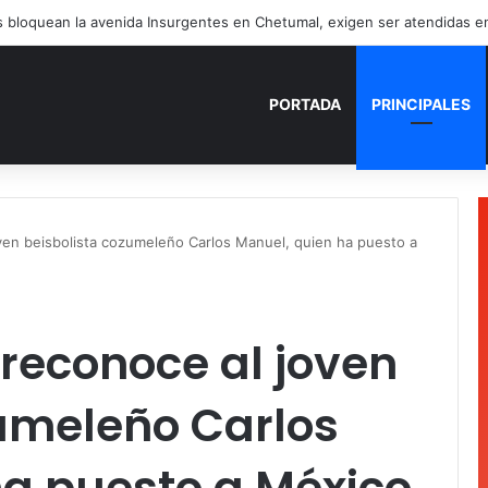
illanueva desmiente datos falsos sobre su caso
PORTADA
PRINCIPALES
en beisbolista cozumeleño Carlos Manuel, quien ha puesto a
reconoce al joven
zumeleño Carlos
ha puesto a México