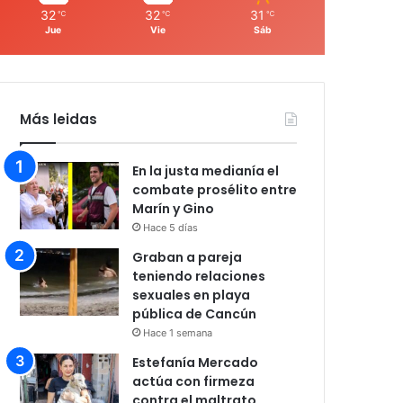
32
32
31
℃
℃
℃
Jue
Vie
Sáb
Más leidas
En la justa medianía el
combate prosélito entre
Marín y Gino
Hace 5 días
Graban a pareja
teniendo relaciones
sexuales en playa
pública de Cancún
Hace 1 semana
Estefanía Mercado
actúa con firmeza
contra el maltrato