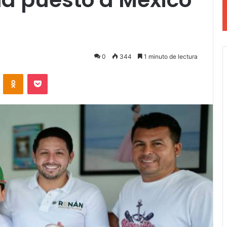
0
344
1 minuto de lectura
VKontakte
Odnoklassniki
Pocket