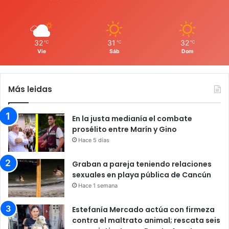
32
31
32
℃
℃
℃
Vie
Sáb
Dom
Más leidas
En la justa medianía el combate
prosélito entre Marín y Gino
Hace 5 días
Graban a pareja teniendo relaciones
sexuales en playa pública de Cancún
Hace 1 semana
Estefanía Mercado actúa con firmeza
contra el maltrato animal; rescata seis