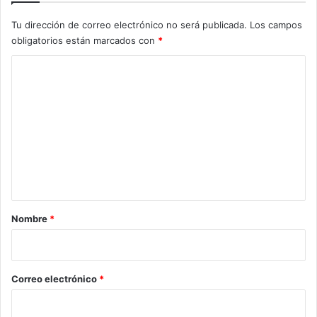
Tu dirección de correo electrónico no será publicada.
Los campos
obligatorios están marcados con
*
C
o
m
e
n
t
a
r
Nombre
*
i
o
*
Correo electrónico
*