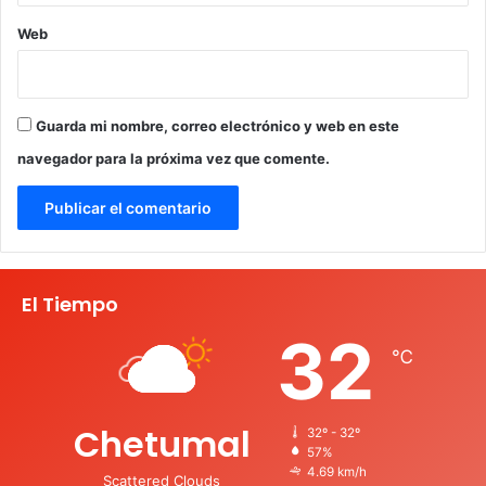
Web
Guarda mi nombre, correo electrónico y web en este
navegador para la próxima vez que comente.
El Tiempo
32
℃
Chetumal
32º - 32º
57%
4.69 km/h
Scattered Clouds