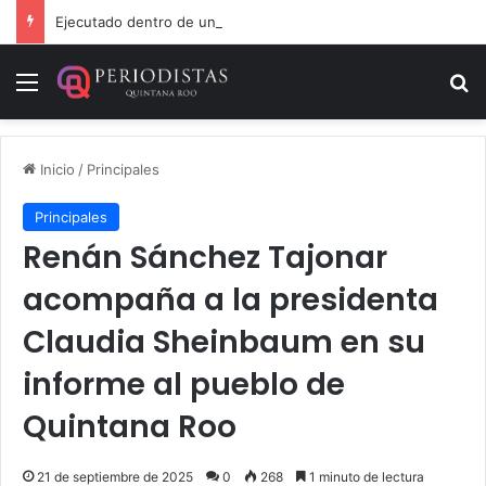
Ejecutado dentro de un local comercial en Cancún
Menú
B
Inicio
/
Principales
Principales
Renán Sánchez Tajonar
acompaña a la presidenta
Claudia Sheinbaum en su
informe al pueblo de
Quintana Roo
21 de septiembre de 2025
0
268
1 minuto de lectura