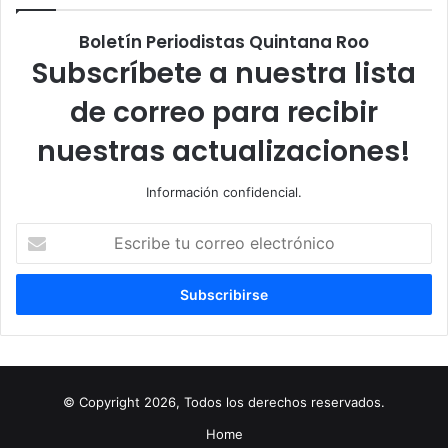
Boletín Periodistas Quintana Roo
Subscríbete a nuestra lista
de correo para recibir
nuestras actualizaciones!
Información confidencial.
Escribe
tu
correo
electrónico
© Copyright 2026, Todos los derechos reservados.
Home