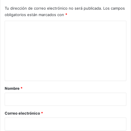
Tu dirección de correo electrónico no será publicada.
Los campos
obligatorios están marcados con
*
C
o
m
e
n
t
a
r
Nombre
*
i
o
*
Correo electrónico
*