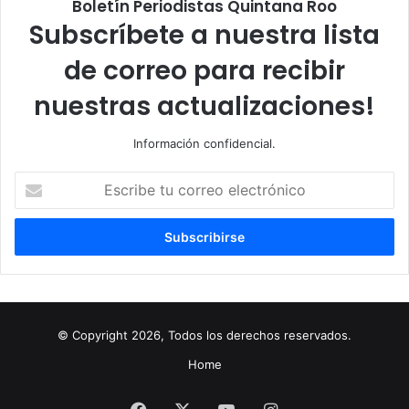
Boletín Periodistas Quintana Roo
Subscríbete a nuestra lista
de correo para recibir
nuestras actualizaciones!
Información confidencial.
Escribe
tu
correo
electrónico
© Copyright 2026, Todos los derechos reservados.
Home
Facebook
X
YouTube
Instagram