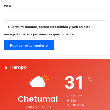
Web
Guarda mi nombre, correo electrónico y web en este
navegador para la próxima vez que comente.
El Tiempo
31
℃
Chetumal
31º - 31º
58%
3.88 km/h
Scattered Clouds