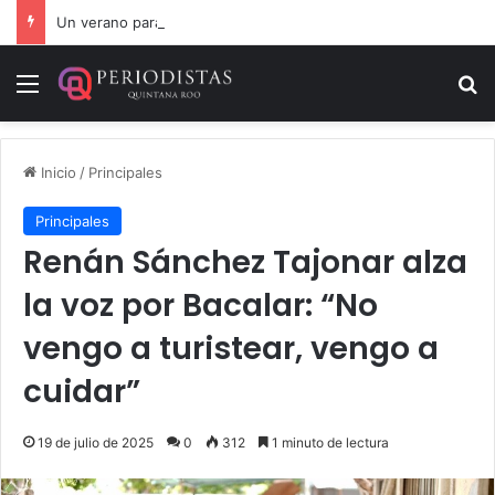
Un verano para recordar: niñas y niños cierran con alegría el curso “Aventuras de Verano”
Menú
B
Inicio
/
Principales
Principales
Renán Sánchez Tajonar alza
la voz por Bacalar: “No
vengo a turistear, vengo a
cuidar”
19 de julio de 2025
0
312
1 minuto de lectura