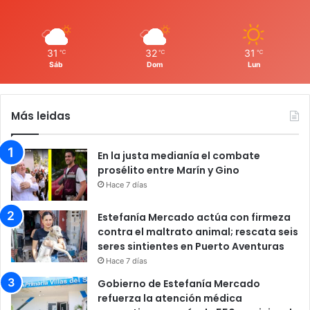
31
32
31
℃
℃
℃
Sáb
Dom
Lun
Más leidas
En la justa medianía el combate
prosélito entre Marín y Gino
Hace 7 días
Estefanía Mercado actúa con firmeza
contra el maltrato animal; rescata seis
seres sintientes en Puerto Aventuras
Hace 7 días
Gobierno de Estefanía Mercado
refuerza la atención médica