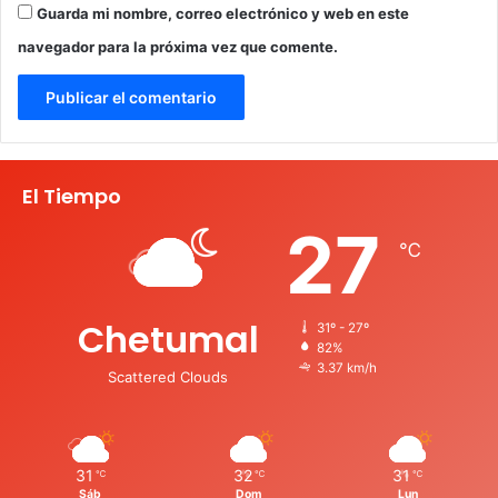
Guarda mi nombre, correo electrónico y web en este
navegador para la próxima vez que comente.
El Tiempo
27
℃
Chetumal
31º - 27º
82%
3.37 km/h
Scattered Clouds
31
32
31
℃
℃
℃
Sáb
Dom
Lun