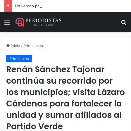
Un verano para recordar: niñas y niños cierran con alegría el curso “Aventuras de Verano”
Menú
B
Inicio
/
Principales
Principales
Renán Sánchez Tajonar
continúa su recorrido por
los municipios; visita Lázaro
Cárdenas para fortalecer la
unidad y sumar afiliados al
Partido Verde