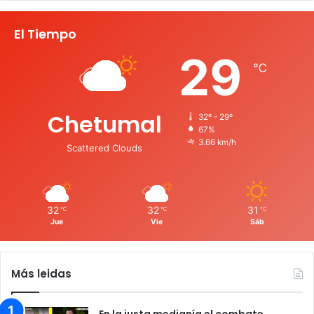
El Tiempo
29
℃
Chetumal
32º - 29º
67%
3.66 km/h
Scattered Clouds
32
32
31
℃
℃
℃
Jue
Vie
Sáb
Más leidas
En la justa medianía el combate