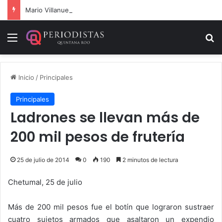
Mario Villanueva desmiente datos falsos sobre su caso
Menú
B
Inicio
/
Principales
Principales
Ladrones se llevan más de
200 mil pesos de frutería
25 de julio de 2014
0
190
2 minutos de lectura
Chetumal, 25 de julio
Más de 200 mil pesos fue el botín que lograron sustraer
cuatro sujetos armados que asaltaron un expendio