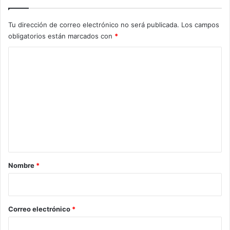
Tu dirección de correo electrónico no será publicada.
Los campos
obligatorios están marcados con
*
C
o
m
e
n
t
a
r
Nombre
*
i
o
*
Correo electrónico
*