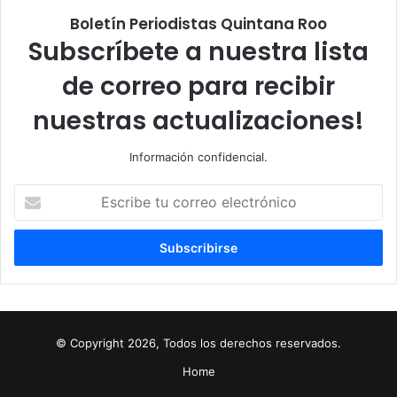
Boletín Periodistas Quintana Roo
Subscríbete a nuestra lista
de correo para recibir
nuestras actualizaciones!
Información confidencial.
Escribe
tu
correo
electrónico
© Copyright 2026, Todos los derechos reservados.
Home