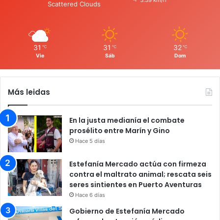
Scattered Clouds
31
31
32
℃
℃
℃
Vie
Sáb
Dom
Más leidas
En la justa medianía el combate
prosélito entre Marín y Gino
Hace 5 días
Estefanía Mercado actúa con firmeza
contra el maltrato animal; rescata seis
seres sintientes en Puerto Aventuras
Hace 6 días
Gobierno de Estefanía Mercado