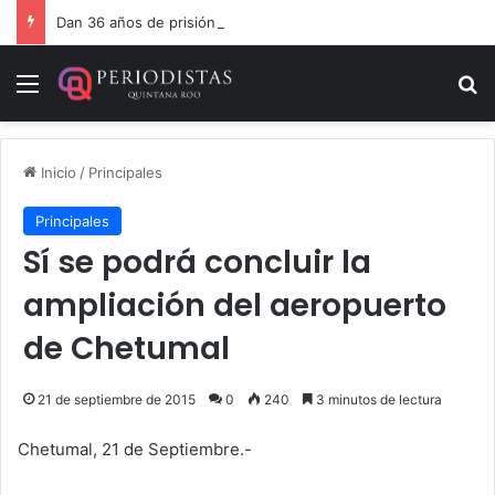
Dan 36 años de prisión por homicidio de cubana en Cancún
Menú
B
Inicio
/
Principales
Principales
Sí se podrá concluir la
ampliación del aeropuerto
de Chetumal
21 de septiembre de 2015
0
240
3 minutos de lectura
Chetumal, 21 de Septiembre.-