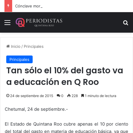
Cónclave morenista en el WTC de la CDMX
Menú
B
Inicio
/
Principales
Principales
Tan sólo el 10% del gasto va
a educación en Q Roo
24 de septiembre de 2015
0
228
1 minuto de lectura
Chetumal, 24 de septiembre.-
El Estado de Quintana Roo cubre apenas el 10 por ciento
del total del gasto en materia de educación básica, ya que