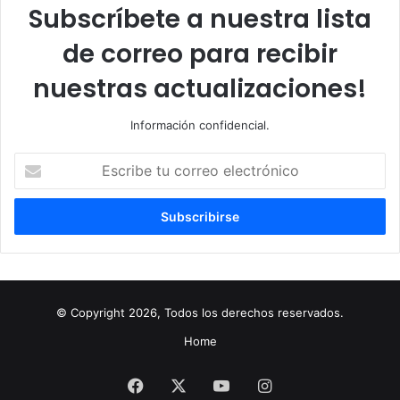
Subscríbete a nuestra lista
de correo para recibir
nuestras actualizaciones!
Información confidencial.
Escribe
tu
correo
electrónico
© Copyright 2026, Todos los derechos reservados.
Home
Facebook
X
YouTube
Instagram