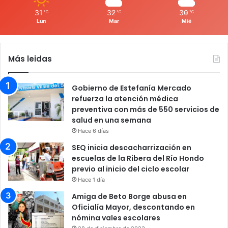
31
32
30
℃
℃
℃
Lun
Mar
Mié
Más leidas
Gobierno de Estefanía Mercado
refuerza la atención médica
preventiva con más de 550 servicios de
salud en una semana
Hace 6 días
SEQ inicia descacharrización en
escuelas de la Ribera del Río Hondo
previo al inicio del ciclo escolar
Hace 1 día
Amiga de Beto Borge abusa en
Oficialía Mayor, descontando en
nómina vales escolares