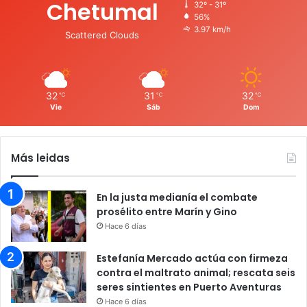
Chetumal
32º - 31º
56%
3.97 km/h
Scattered Clouds
32
31
32
℃
℃
℃
Vie
Sáb
Dom
Más leidas
En la justa medianía el combate
prosélito entre Marín y Gino
Hace 6 días
Estefanía Mercado actúa con firmeza
contra el maltrato animal; rescata seis
seres sintientes en Puerto Aventuras
Hace 6 días