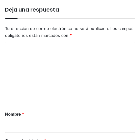
Deja una respuesta
Tu dirección de correo electrónico no será publicada.
Los campos
obligatorios están marcados con
*
C
o
m
e
n
t
a
r
Nombre
*
i
o