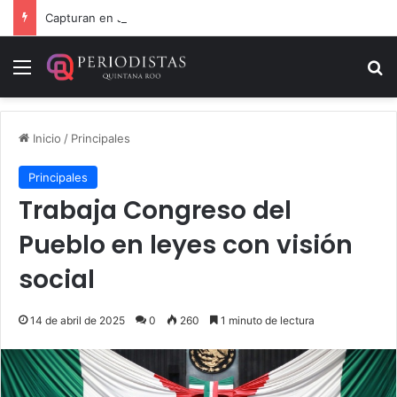
Capturan en Jalisco a ‘El Ruso’, presunto autor intelectual de varios homicidios en Playa del Carmen
Menú
B
Inicio
/
Principales
Principales
Trabaja Congreso del
Pueblo en leyes con visión
social
14 de abril de 2025
0
260
1 minuto de lectura