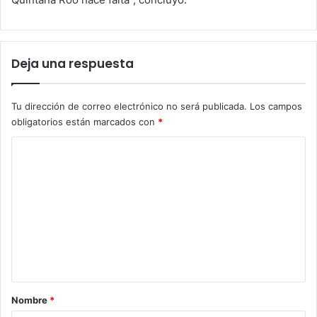
Deja una respuesta
Tu dirección de correo electrónico no será publicada.
Los campos
obligatorios están marcados con
*
C
o
m
e
n
t
a
r
Nombre
*
i