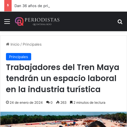
Dan 36 años de prisión por homicidio de cubana en Cancún
Menú
B
Inicio
/
Principales
Principales
Trabajadores del Tren Maya
tendrán un espacio laboral
en la industria turística
24 de enero de 2024
0
263
2 minutos de lectura