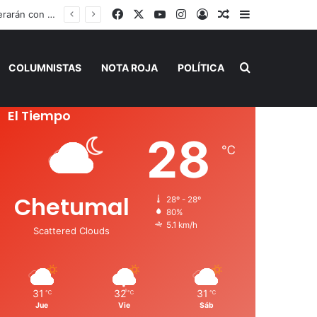
Facebook
X
YouTube
Instagram
Acceso
Publicación al a
Barra lateral
Claudia Sheinbaum, Mara Lezama y Estefanía Mercado fortalecen estrategia integral contra el sargazo
Buscar por
COLUMNISTAS
NOTA ROJA
POLÍTICA
El Tiempo
28
℃
Chetumal
28º - 28º
80%
5.1 km/h
Scattered Clouds
31
32
31
℃
℃
℃
Jue
Vie
Sáb