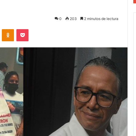
0
203
2 minutos de lectura
VKontakte
Odnoklassniki
Pocket