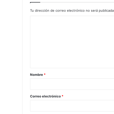
Tu dirección de correo electrónico no será publicada
C
o
m
e
n
t
a
r
Nombre
*
i
o
*
Correo electrónico
*