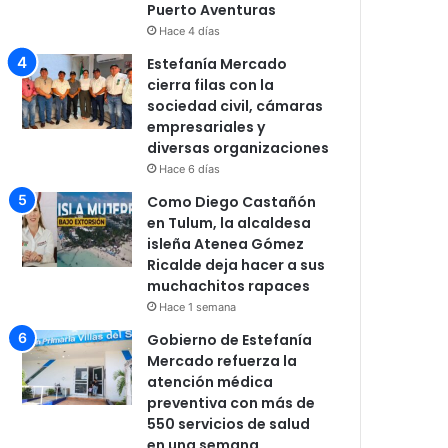
Puerto Aventuras
Hace 4 días
Estefanía Mercado
cierra filas con la
sociedad civil, cámaras
empresariales y
diversas organizaciones
Hace 6 días
Como Diego Castañón
en Tulum, la alcaldesa
isleña Atenea Gómez
Ricalde deja hacer a sus
muchachitos rapaces
Hace 1 semana
Gobierno de Estefanía
Mercado refuerza la
atención médica
preventiva con más de
550 servicios de salud
en una semana