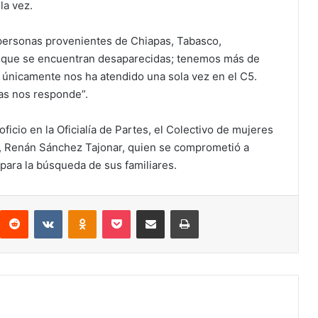
la vez.
e personas provenientes de Chiapas, Tabasco,
ro que se encuentran desaparecidas; tenemos más de
l únicamente nos ha atendido una sola vez en el C5.
das nos responde”.
oficio en la Oficialía de Partes, el Colectivo de mujeres
o, Renán Sánchez Tajonar, quien se comprometió a
para la búsqueda de sus familiares.
interest
Reddit
VKontakte
Odnoklassniki
Pocket
Compartir por correo electrónico
Imprimir