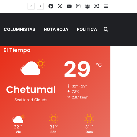
Facebook
X
YouTube
Instagram
Acceso
Publicación al a
Barra lateral
Buscar por
COLUMNISTAS
NOTA ROJA
POLÍTICA
El Tiempo
29
℃
Chetumal
32º - 29º
73%
2.87 km/h
Scattered Clouds
32
31
31
℃
℃
℃
Vie
Sáb
Dom