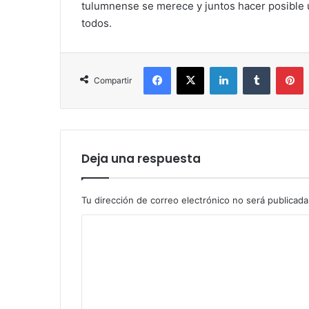
tulumnense se merece y juntos hacer posible un
todos.
Facebook
X
LinkedIn
Tumblr
P
Compartir
Deja una respuesta
Tu dirección de correo electrónico no será publicada
C
o
m
e
n