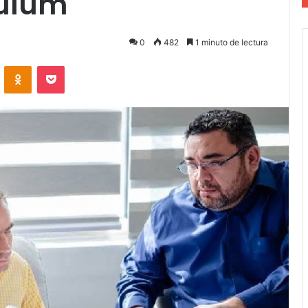
Tulum
0
482
1 minuto de lectura
VKontakte
Odnoklassniki
Pocket