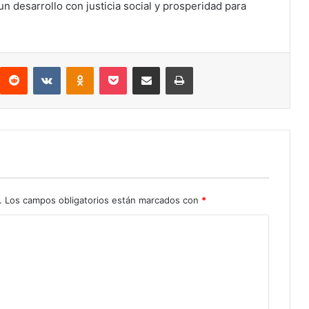
 desarrollo con justicia social y prosperidad para
interest
Reddit
VKontakte
Odnoklassniki
Pocket
Compartir por correo electrónico
Imprimir
.
Los campos obligatorios están marcados con
*