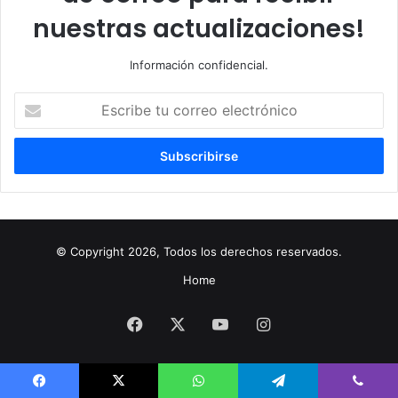
nuestras actualizaciones!
Información confidencial.
Escribe
tu
correo
electrónico
© Copyright 2026, Todos los derechos reservados.
Home
Facebook
X
YouTube
Instagram