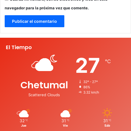
navegador para la próxima vez que comente.
El Tiempo
27
℃
Chetumal
32º - 27º
86%
3.32 km/h
Scattered Clouds
32
31
31
℃
℃
℃
Jue
Vie
Sáb