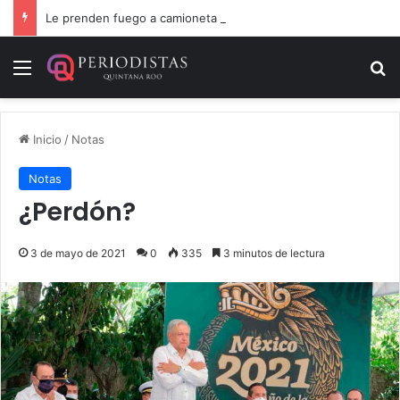
Le prenden fuego a camioneta involucrada en balacera en Carrillo Puerto
Menú
B
Inicio
/
Notas
Notas
¿Perdón?
3 de mayo de 2021
0
335
3 minutos de lectura