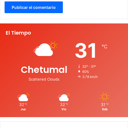
El Tiempo
31
℃
Chetumal
32º - 31º
60%
3.78 km/h
Scattered Clouds
32
32
31
℃
℃
℃
Jue
Vie
Sáb