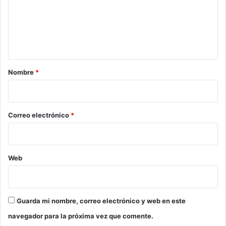
e
n
t
a
r
Nombre
*
i
o
*
Correo electrónico
*
Web
Guarda mi nombre, correo electrónico y web en este
navegador para la próxima vez que comente.