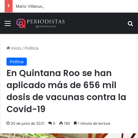
Mario Villanueva desmiente datos falsos sobre su caso
Menú
B
Inicio
/
Política
Política
En Quintana Roo se han
aplicado más de 656 mil
dosis de vacunas contra la
Covid-19
30 de junio de 2021
0
190
1 minuto de lectura